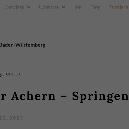
Services
Über uns
Job
Blog
Turnier
ür Baden-Würtemberg
tgefunden.
er Achern – Springen
22, 2023