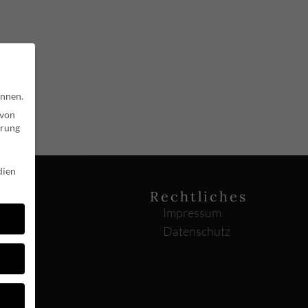
.
önnen.
 von
hrung
dien
Rechtliches
Impressum
Datenschutz