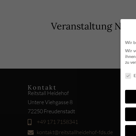
Veranstaltung Navi
Wir b
Wir v
ihnen
zu ve
Daten
E
Kontakt
Reitstall Heidehof
Untere Viehgasse 8
72250 Freudenstadt
+49 171 7158341
kontakt@reitstallheidehof-fds.de